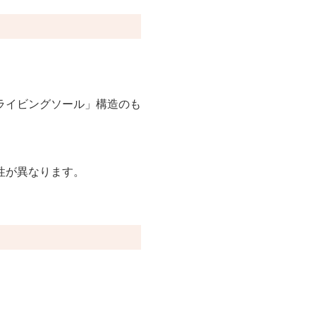
ライビングソール」構造のも
。
性が異なります。