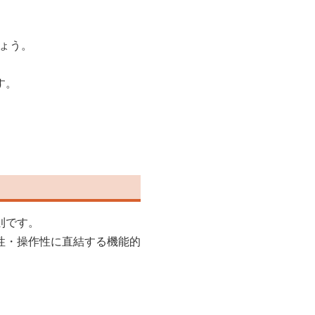
。
ょう。
す。
。
則です。
性・操作性に直結する機能的