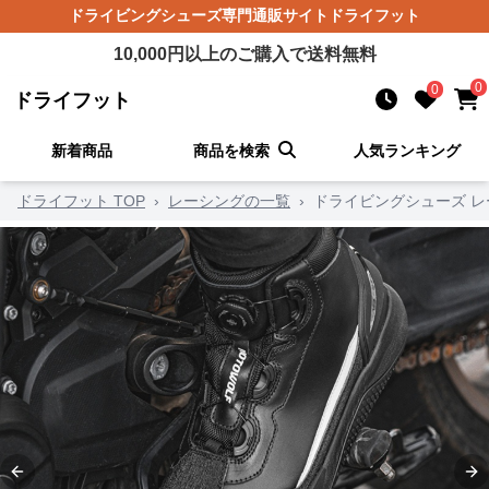
ドライビングシューズ
専門通販サイト
ドライフット
10,000
円以上のご購入で送料無料
0
0
ドライフット
新着商品
商品を検索
人気ランキング
ドライフット TOP
›
レーシングの一覧
›
ドライビングシューズ レ
Previous slide
Ne