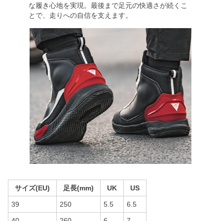
な履き心地を実現。最後まで足元の快適さが続くこ
とで、走りへの自信を支えます。
サイズ(EU)
足長(mm)
UK
US
39
250
5.5
6.5
40
260
6
7