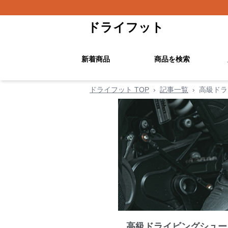
ドライフット
新着商品
商品を検索
ドライフット TOP
›
記事一覧
›
高級ドラ
高級ドライビングシュー