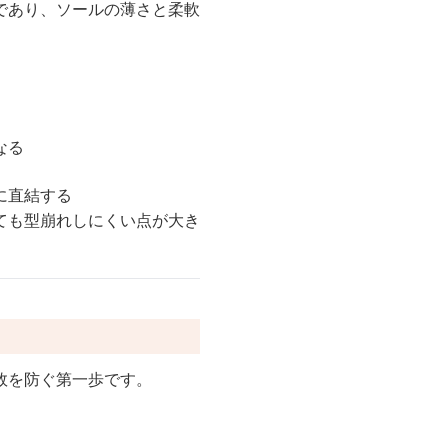
であり、ソールの薄さと柔軟
なる
に直結する
ても型崩れしにくい点が大き
敗を防ぐ第一歩です。