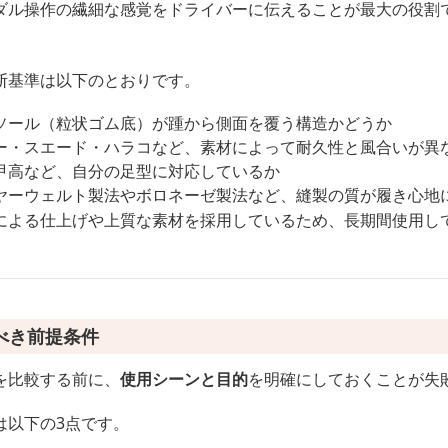
ダル操作の繊細な感覚をドライバーに伝えることが最大の役割
。
断基準は以下のとおりです。
ソール（粒状ゴム底）が踵から側面を覆う構造かどうか
ー・スエード・ハラコなど、素材によって耐久性と風合いが異
甲高など、自分の足型に対応しているか
ヤーウェルト製法やボロネーゼ製法など、縫製の質が履き心地
による仕上げや上質な素材を採用しているため、長期間使用し
べき前提条件
を比較する前に、
使用シーンと目的
を明確にしておくことが失
は以下の3点です。