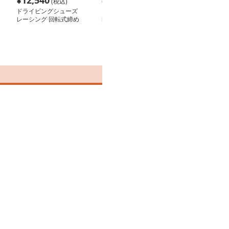
¥
12,540
¥
22,900
¥
21,180
(税込)
(税込)
(税
ドライビングシューズ
ドライビングシューズ
ドライビングシ
レーシング 回転式締め
レーシング モーターサ
レーシング 高
具付きドライビングシュ
イクル防衛プロテクト走
ク用シューズ
ーズ
行ブーツ