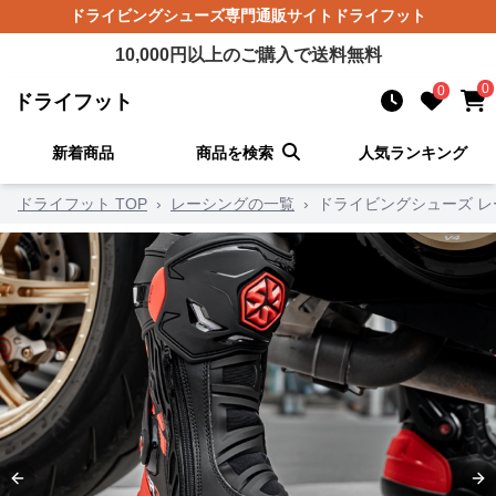
ドライビングシューズ
専門通販サイト
ドライフット
10,000
円以上のご購入で送料無料
0
0
ドライフット
新着商品
商品を検索
人気ランキング
ドライフット TOP
›
レーシングの一覧
›
ドライビングシューズ 
Previous slide
Ne