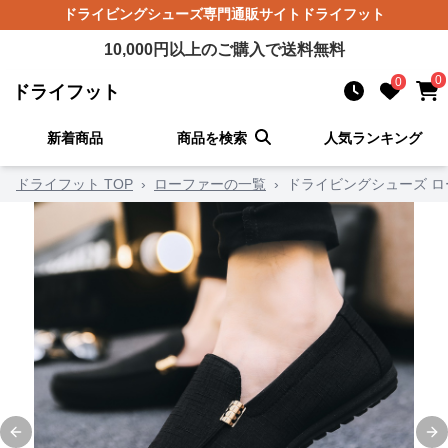
ドライビングシューズ
専門通販サイト
ドライフット
10,000
円以上のご購入で送料無料
0
0
ドライフット
新着商品
商品を検索
人気ランキング
ドライフット TOP
›
ローファーの一覧
›
ドライビングシューズ ロ
Previous slide
Ne