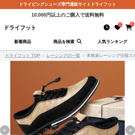
ドライビングシューズ
専門通販サイト
ドライフット
10,000
円以上のご購入で送料無料
0
0
ドライフット
新着商品
商品を検索
人気ランキング
ドライフット TOP
›
レーシングの一覧
›
本格派レーシング仕様ス
Previous slide
Ne