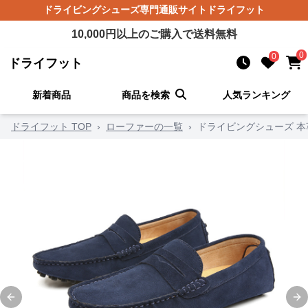
ドライビングシューズ
専門通販サイト
ドライフット
10,000
円以上のご購入で送料無料
0
0
ドライフット
新着商品
商品を検索
人気ランキング
ドライフット TOP
›
ローファーの一覧
›
ドライビングシューズ 
Previous slide
Ne