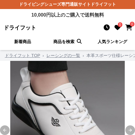
ドライビングシューズ
専門通販サイト
ドライフット
10,000
円以上のご購入で送料無料
0
0
ドライフット
新着商品
商品を検索
人気ランキング
ドライフット TOP
›
レーシングの一覧
›
本革スポーツ仕様レーシ
Previous slide
Ne