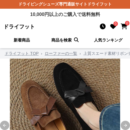
ドライビングシューズ
専門通販サイト
ドライフット
10,000
円以上のご購入で送料無料
0
0
ドライフット
新着商品
商品を検索
人気ランキング
ドライフット TOP
›
ローファーの一覧
›
上質スエード素材リボン
Previous slide
Ne