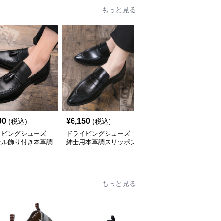
もっと見る
00
¥
6,150
¥
16,670
(税込)
(税込)
(税込)
イビングシューズ
ドライビングシューズ
ドライビングシューズ
セル飾り付き本革調
紳士用本革調スリッポン
本革手縫いジッパーロー
ッポンローファー
ローファー
ファー紳士靴
もっと見る