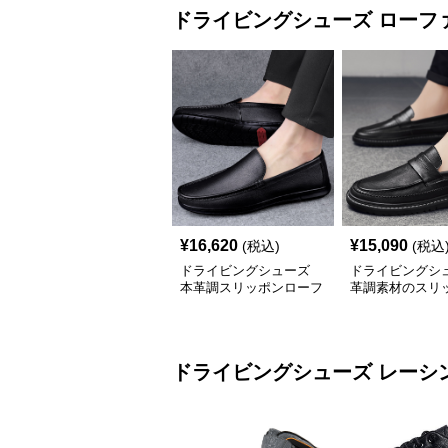
ドライビングシューズ
ローフ
¥
16,620
¥
15,090
(税込)
(税込
ドライビングシューズ
ドライビングシ
本革調スリッポンローフ
革調素材のスリ
ァー紳士靴
ーファー 厚底仕
ドライビングシューズ
レーシ