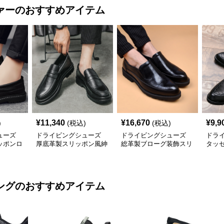
ァー
のおすすめアイテム
¥
11,340
¥
16,670
¥
9,9
)
(税込)
(税込)
ューズ
ドライビングシューズ
ドライビングシューズ
ドラ
ッポンロ
厚底革製スリッポン風紳
総革製ブローグ装飾スリ
タッ
立て
士用ローファー
ッポンローファー
スリ
ング
のおすすめアイテム