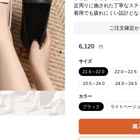
足周りに施された丁寧なステ
着用でも疲れにくい設計とな
ご注文確定か
6,120
円
Next slide
サイズ
21.5～22.0
22.0～22.5
23.5～24.0
24.0～24.5
カラー
ブラック
ライトベージ
購