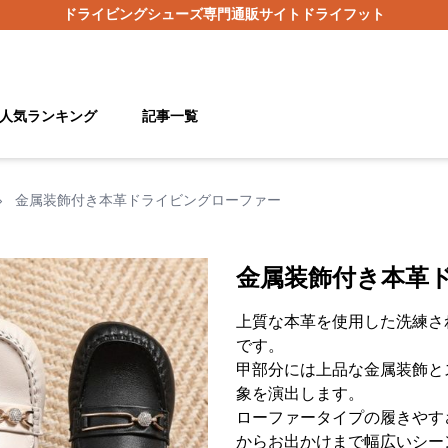
ドライビングシューズ
専門通販サイト
ドライフット
人気ランキング
記事一覧
›
金属装飾付き本革ドライビングローファー
金属装飾付き本革
上質な本革を使用した洗練さ
です。
甲部分には上品な金属装飾と
象を演出します。
ローファータイプの履きやす
からお出かけまで幅広いシー