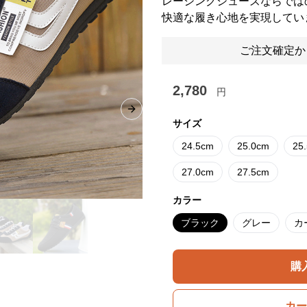
レーシングシューズならでは
快適な履き心地を実現してい
ご注文確定か
2,780
円
Next slide
サイズ
24.5cm
25.0cm
25
27.0cm
27.5cm
カラー
ブラック
グレー
カ
購
カー