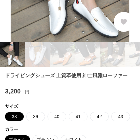
ドライビングシューズ 上質革使用 紳士風雅ローファー
3,200
円
サイズ
38
39
40
41
42
43
カラー
ブラック
ブラウン
ホワイト