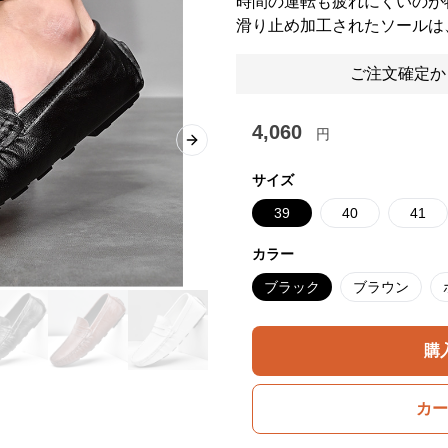
時間の運転も疲れにくいのが
滑り止め加工されたソールは
ご注文確定か
4,060
円
Next slide
サイズ
39
40
41
カラー
ブラック
ブラウン
購
カー