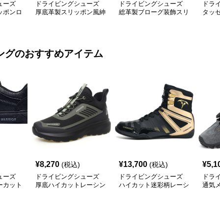
ューズ
ドライビングシューズ
ドライビングシューズ
ドラ
ッポンロ
厚底革製スリッポン風紳
総革製ブローグ装飾スリ
タッ
立て
士用ローファー
ッポンローファー
スリ
ング
のおすすめアイテム
¥
8,270
¥
13,700
¥
5,1
(税込)
(税込)
ューズ
ドライビングシューズ
ドライビングシューズ
ドラ
ーカット
厚底ハイカットレーシン
ハイカット迷彩柄レーシ
通気
カー
グドライビングシューズ
ングドライビングシュー
ドア
ズ