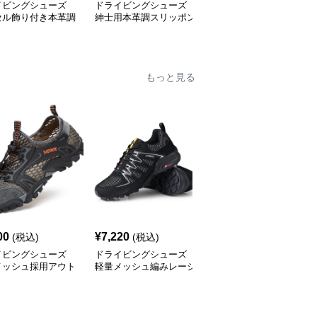
イビングシューズ
ドライビングシューズ
ドライビングシューズ
セル飾り付き本革調
紳士用本革調スリッポン
本革手縫いジッパーロー
ッポンローファー
ローファー
ファー紳士靴
もっと見る
00
¥
7,220
¥
4,050
(税込)
(税込)
(税込)
イビングシューズ
ドライビングシューズ
ドライビングシューズ
メッシュ採用アウト
軽量メッシュ編みレーシ
通気メッシュ搭載アウト
対応軽量スニーカー
ングスニーカー
ドア万能スニーカー