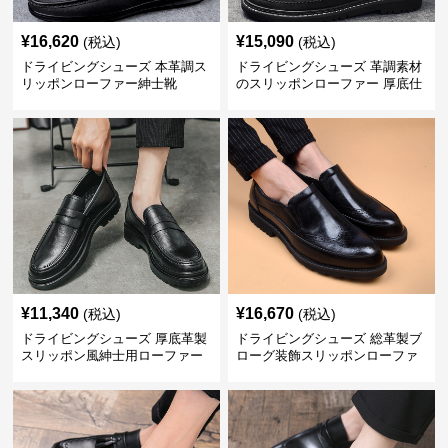
¥
16,620
¥
15,090
(税込)
(税込)
ドライビングシューズ 本革調ス
ドライビングシューズ 革調素材
リッポンローファー紳士靴
のスリッポンローファー 厚底仕
立て
¥
11,340
¥
16,670
(税込)
(税込)
ドライビングシューズ 厚底革製
ドライビングシューズ 総革製ブ
スリッポン風紳士用ローファー
ローグ装飾スリッポンローファ
ー