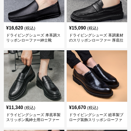
¥
16,620
¥
15,090
(税込)
(税込)
ドライビングシューズ 本革調ス
ドライビングシューズ 革調素材
リッポンローファー紳士靴
のスリッポンローファー 厚底仕
立て
¥
11,340
¥
16,670
(税込)
(税込)
ドライビングシューズ 厚底革製
ドライビングシューズ 総革製ブ
スリッポン風紳士用ローファー
ローグ装飾スリッポンローファ
ー