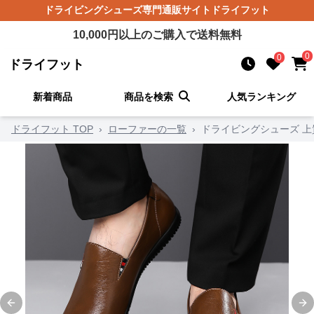
ドライビングシューズ
専門通販サイト
ドライフット
10,000
円以上のご購入で送料無料
0
0
ドライフット
新着商品
商品を検索
人気ランキング
ドライフット TOP
›
ローファーの一覧
›
ドライビングシューズ 
Previous slide
Ne