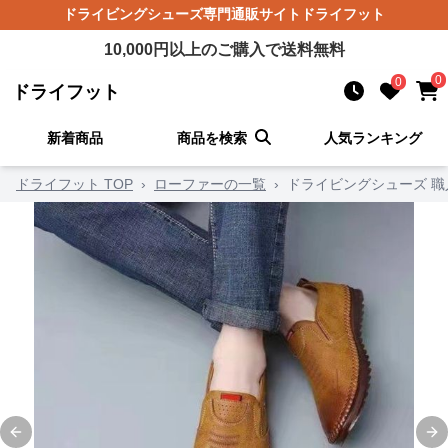
ドライビングシューズ
専門通販サイト
ドライフット
10,000
円以上のご購入で送料無料
0
0
ドライフット
新着商品
商品を検索
人気ランキング
ドライフット TOP
›
ローファーの一覧
›
ドライビングシューズ 
Previous slide
Ne