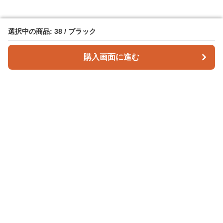
選択中の商品: 38 / ブラック
選択中の商品: 38 / ブラック
購入画面に進む
購入画面に進む
ドライフット
について
会社概要