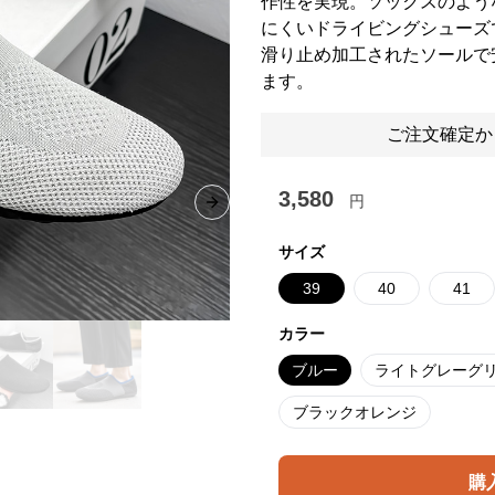
作性を実現。ソックスのよう
にくいドライビングシューズ
滑り止め加工されたソールで
ます。
ご注文確定か
3,580
円
Next slide
サイズ
39
40
41
カラー
ブルー
ライトグレーグ
ブラックオレンジ
購