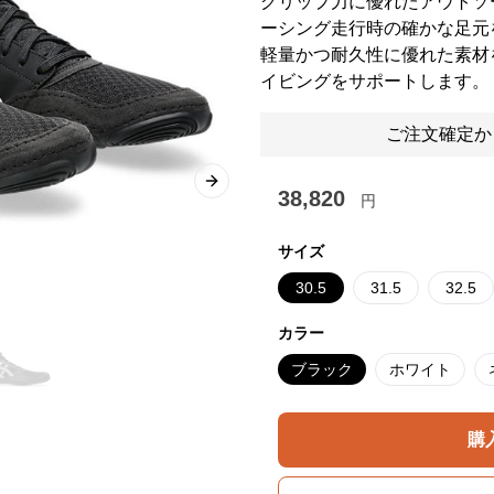
グリップ力に優れたアウトソ
ーシング走行時の確かな足元
軽量かつ耐久性に優れた素材
イビングをサポートします。
ご注文確定か
Next slide
38,820
円
サイズ
30.5
31.5
32.5
カラー
ブラック
ホワイト
購