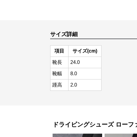
サイズ詳細
項目
サイズ(cm)
靴長
24.0
靴幅
8.0
踵高
2.0
ドライビングシューズ
ローフ