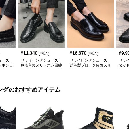
¥
11,340
¥
16,670
¥
9,9
)
(税込)
(税込)
ューズ
ドライビングシューズ
ドライビングシューズ
ドラ
ッポンロ
厚底革製スリッポン風紳
総革製ブローグ装飾スリ
タッ
立て
士用ローファー
ッポンローファー
スリ
ング
のおすすめアイテム