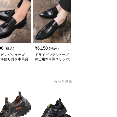
00
¥
6,150
¥
16,670
(税込)
(税込)
(税込)
イビングシューズ
ドライビングシューズ
ドライビングシューズ
セル飾り付き本革調
紳士用本革調スリッポン
本革手縫いジッパーロー
ッポンローファー
ローファー
ファー紳士靴
もっと見る