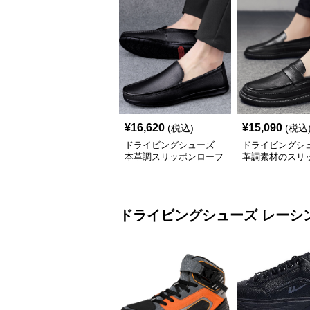
¥
16,620
¥
15,090
(税込)
(税込
ドライビングシューズ
ドライビングシ
本革調スリッポンローフ
革調素材のスリ
ァー紳士靴
ーファー 厚底仕
ドライビングシューズ
レーシ