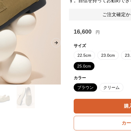
す。自信を持ってお勧めでき
ご注文確定か
16,600
円
Next slide
サイズ
22.5cm
23.0cm
23
25.0cm
カラー
ブラウン
クリーム
購
カー