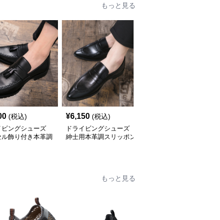
もっと見る
00
¥
6,150
¥
16,670
(税込)
(税込)
(税込)
イビングシューズ
ドライビングシューズ
ドライビングシューズ
セル飾り付き本革調
紳士用本革調スリッポン
本革手縫いジッパーロー
ッポンローファー
ローファー
ファー紳士靴
もっと見る