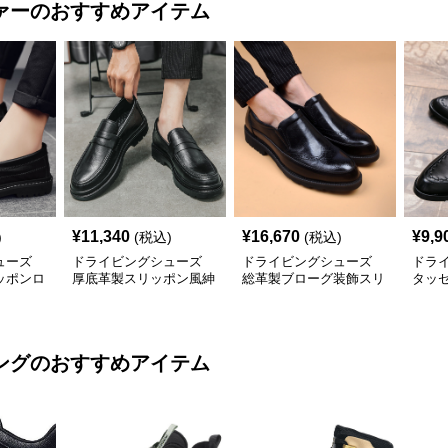
ァー
のおすすめアイテム
¥
11,340
¥
16,670
¥
9,9
)
(税込)
(税込)
ューズ
ドライビングシューズ
ドライビングシューズ
ドラ
ッポンロ
厚底革製スリッポン風紳
総革製ブローグ装飾スリ
タッ
立て
士用ローファー
ッポンローファー
スリ
ング
のおすすめアイテム