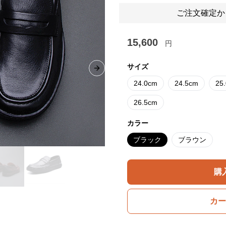
ご注文確定か
15,600
円
サイズ
Next slide
24.0cm
24.5cm
25
26.5cm
カラー
ブラック
ブラウン
購
カー