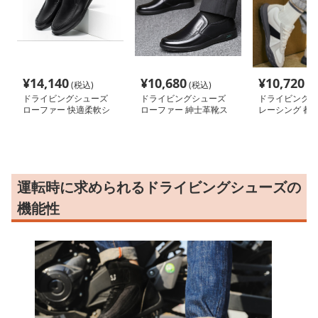
¥
14,140
¥
10,680
¥
10,720
(税込)
(税込)
(税
ドライビングシューズ
ドライビングシューズ
ドライビングシ
ローファー 快適柔軟シ
ローファー 紳士革靴ス
レーシング 都
ューズ
リッポン
ーティーシュー
運転時に求められるドライビングシューズの
機能性