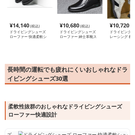
¥
14,140
¥
10,680
¥
10,720
(税込)
(税込)
(税
ドライビングシューズ
ドライビングシューズ
ドライビングシ
ローファー 快適柔軟シ
ローファー 紳士革靴ス
レーシング 都
ューズ
リッポン
ーティーシュー
長時間の運転でも疲れにくいおしゃれなドラ
イビングシューズ30選
柔軟性抜群のおしゃれなドライビングシューズ
ローファー快適設計