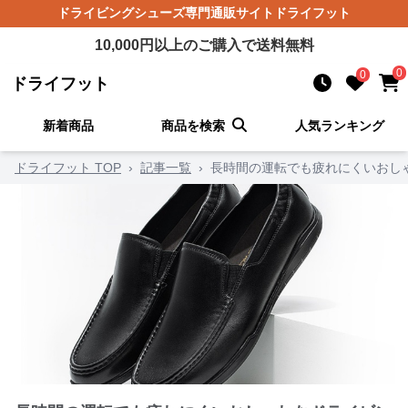
ドライビングシューズ
専門通販サイト
ドライフット
10,000
円以上のご購入で送料無料
0
0
ドライフット
新着商品
商品を検索
人気ランキング
ドライフット TOP
›
記事一覧
›
長時間の運転でも疲れにくいおし