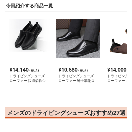
今回紹介する商品一覧
¥
14,140
¥
10,680
¥
14,000
(税込)
(税込)
(税
ドライビングシューズ
ドライビングシューズ
ドライビングシ
ローファー 快適柔軟シ
ローファー 紳士革靴ス
ローファー ふ
ューズ
リッポン
ローファースリ
メンズのドライビングシューズおすすめ27選