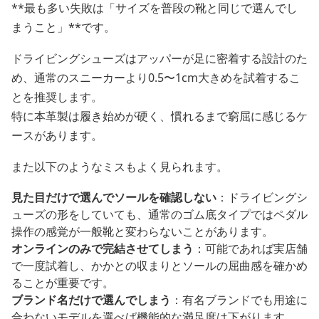
**最も多い失敗は「サイズを普段の靴と同じで選んでし
まうこと」**です。
ドライビングシューズはアッパーが足に密着する設計のた
め、通常のスニーカーより0.5〜1cm大きめを試着するこ
とを推奨します。
特に本革製は履き始めが硬く、慣れるまで窮屈に感じるケ
ースがあります。
また以下のようなミスもよく見られます。
見た目だけで選んでソールを確認しない
：ドライビングシ
ューズの形をしていても、通常のゴム底タイプではペダル
操作の感覚が一般靴と変わらないことがあります。
オンラインのみで完結させてしまう
：可能であれば実店舗
で一度試着し、かかとの収まりとソールの屈曲感を確かめ
ることが重要です。
ブランド名だけで選んでしまう
：有名ブランドでも用途に
合わないモデルを選べば機能的な満足度は下がります。