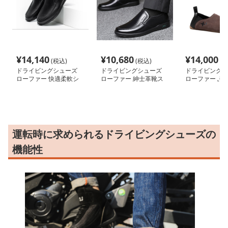
¥
14,140
¥
10,680
¥
14,000
(税込)
(税込)
(税
ドライビングシューズ
ドライビングシューズ
ドライビングシ
ローファー 快適柔軟シ
ローファー 紳士革靴ス
ローファー ふ
ューズ
リッポン
ローファースリ
運転時に求められるドライビングシューズの
機能性