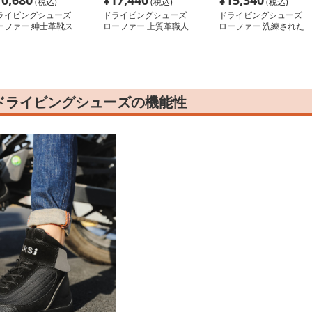
10,680
¥
17,440
¥
15,340
(税込)
(税込)
(税込)
ライビングシューズ
ドライビングシューズ
ドライビングシューズ
ーファー 紳士革靴ス
ローファー 上質革職人
ローファー 洗練された
ッポン
の極上ローファー
本革ビットローファー
ドライビングシューズの機能性