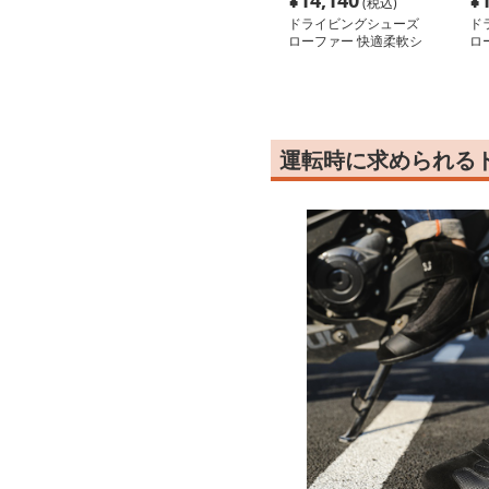
¥
14,140
¥
(税込)
ドライビングシューズ
ド
ローファー 快適柔軟シ
ロ
ューズ
リ
運転時に求められる