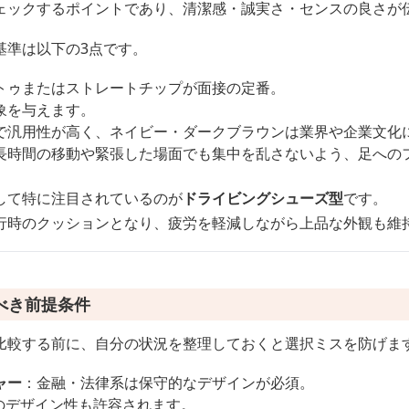
ェックするポイントであり、清潔感・誠実さ・センスの良さが
基準は以下の3点です。
トゥまたはストレートチップが面接の定番。
象を与えます。
で汎用性が高く、ネイビー・ダークブラウンは業界や企業文化
長時間の移動や緊張した場面でも集中を乱さないよう、足への
して特に注目されているのが
ドライビングシューズ型
です。
行時のクッションとなり、疲労を軽減しながら上品な外観も維
べき前提条件
比較する前に、自分の状況を整理しておくと選択ミスを防げま
ャー
：金融・法律系は保守的なデザインが必須。
のデザイン性も許容されます。