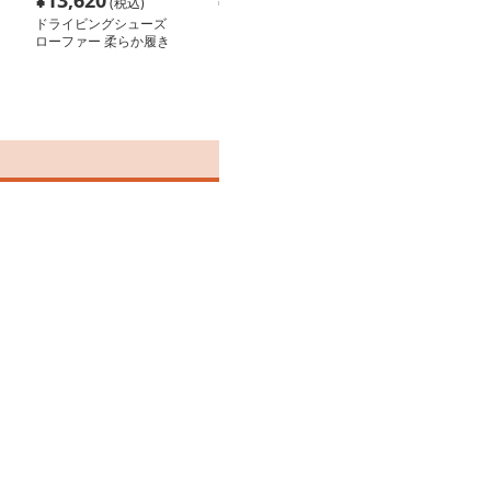
¥
13,620
¥
5,220
¥
5,260
(税込)
(税込)
(税込
ドライビングシューズ
ドライビングシューズ
ドライビングシ
ローファー 柔らか履き
ローファー 上質革素材
ローファー 上
やすい本革紳士用
快適歩行スリッポン
の洗練ローファ